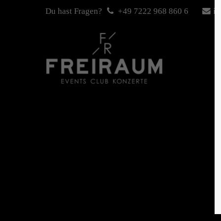
Du hast Fragen?
+49 7222 968 860 6
in
Login
Sup
Benutzername
Lorem i
2
Passwort
We offe
Anmelden
Mon - 
+1)
Register
|
Lost your password?