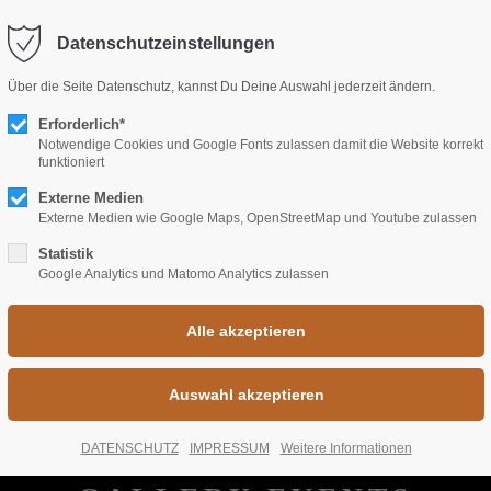
fo@freiraum-rastatt.de
Datenschutzeinstellungen
port
Get in touch
Über die Seite Datenschutz, kannst Du Deine Auswahl jederzeit ändern.
psum dolor sit amet:
Erforderlich*
Cybersteel Inc.
Notwendige Cookies und Google Fonts zulassen damit die Website korrekt
376-293 City Road, Suite 6
funktioniert
San Francisco, CA 94102
Externe Medien
4h
Externe Medien wie Google Maps, OpenStreetMap und Youtube zulassen
/ 365days
Have any questions?
Statistik
Google Analytics und Matomo Analytics zulassen
+44 1234 567 890
Drop us a line
r support for our customers
info@yourdomain.com
Fri 8:00am - 5:00pm
(GMT
DATENSCHUTZ
IMPRESSUM
Weitere Informationen