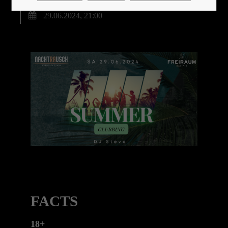
29.06.2024, 21:00
24h
/ 365days
We offer support for our customers
Mon - Fri 8:00am - 5:00pm
(GMT +1)
Get in touch
Cybersteel Inc.
376-293 City Road, Suite 600
San Francisco, CA 94102
FACTS
Have any questions?
18+