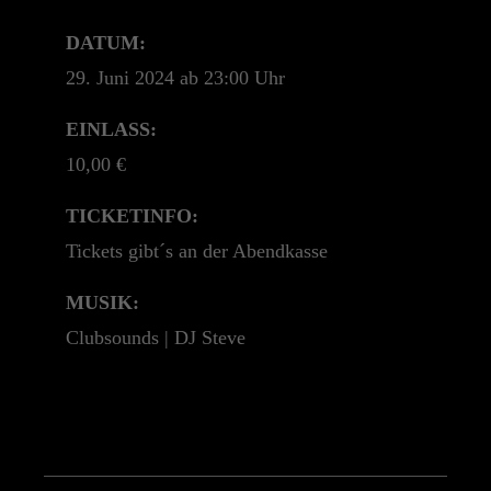
+44 1234 567 890
DATUM:
Drop us a line
29. Juni 2024 ab 23:00 Uhr
info@yourdomain.com
EINLASS:
About us
10,00 €
Lorem ipsum dolor sit amet, consectetuer
TICKETINFO:
adipiscing elit.
Tickets gibt´s an der Abendkasse
Aenean commodo ligula eget dolor. Aenean
MUSIK:
massa. Cum sociis natoque penatibus et magnis
Clubsounds | DJ Steve
dis parturient montes, nascetur ridiculus mus.
Donec quam felis, ultricies nec.