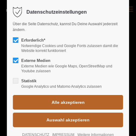
Menu
Datenschutzeinstellungen
Login
Über die Seite Datenschutz, kannst Du Deine Auswahl jederzeit
ändern.
Benutzername
Erforderlich*
UPCOMING EVENTS
Notwendige Cookies und Google Fonts zulassen damit die
Website korrekt funktioniert
Passwort
WORLD GREATEST
Externe Medien
Externe Medien wie Google Maps, OpenStreetMap und
Youtube zulassen
PARTYS
Statistik
Google Analytics und Matomo Analytics zulassen
Anmelden
Register
|
Lost your password?
Support
SUMMER CLUBBING
DATENSCHUTZ
IMPRESSUM
Weitere Informationen
Lorem ipsum dolor sit amet: