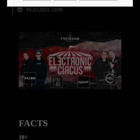
01.12.2023, 22:00
24h
/ 365days
We offer support for our customers
Mon - Fri 8:00am - 5:00pm
(GMT +1)
Get in touch
Cybersteel Inc.
376-293 City Road, Suite 600
San Francisco, CA 94102
FACTS
Have any questions?
18+