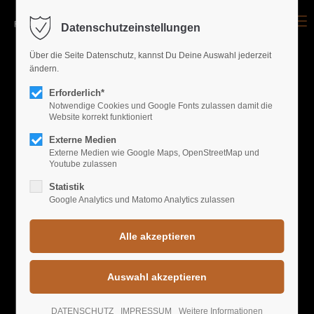
Menu
Datenschutzeinstellungen
Login
Über die Seite Datenschutz, kannst Du Deine Auswahl jederzeit
ändern.
Benutzername
Erforderlich*
UPCOMING EVENTS
Notwendige Cookies und Google Fonts zulassen damit die
Website korrekt funktioniert
Passwort
WORLD GREATEST
Externe Medien
Externe Medien wie Google Maps, OpenStreetMap und
Youtube zulassen
PARTYS
Statistik
Google Analytics und Matomo Analytics zulassen
Anmelden
Register
|
Lost your password?
Support
ELECTRONIC CIRCUS
DATENSCHUTZ
IMPRESSUM
Weitere Informationen
Lorem ipsum dolor sit amet: