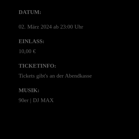
+44 1234 567 890
DATUM:
Drop us a line
02. März 2024 ab 23:00 Uhr
info@yourdomain.com
EINLASS:
About us
10,00 €
Lorem ipsum dolor sit amet, consectetuer
TICKETINFO:
adipiscing elit.
Tickets gibt's an der Abendkasse
Aenean commodo ligula eget dolor. Aenean
massa. Cum sociis natoque penatibus et magnis
MUSIK:
dis parturient montes, nascetur ridiculus mus.
90er | DJ MAX
Donec quam felis, ultricies nec.