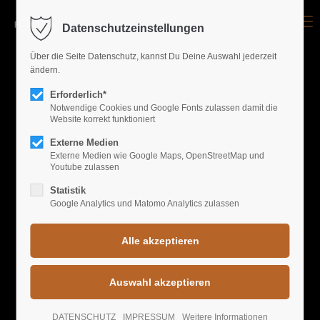
Menu
Datenschutzeinstellungen
Login
Über die Seite Datenschutz, kannst Du Deine Auswahl jederzeit
ändern.
Benutzername
Erforderlich*
UPCOMING EVENTS
Notwendige Cookies und Google Fonts zulassen damit die
Website korrekt funktioniert
Passwort
WORLD GREATEST
Externe Medien
Externe Medien wie Google Maps, OpenStreetMap und
Youtube zulassen
PARTYS
Statistik
Google Analytics und Matomo Analytics zulassen
Anmelden
Register
|
Lost your password?
Support
90er PARTY
DATENSCHUTZ
IMPRESSUM
Weitere Informationen
Lorem ipsum dolor sit amet: