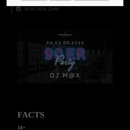
02.03.2024, 22:00
24h
/ 365days
We offer support for our customers
Mon - Fri 8:00am - 5:00pm
(GMT +1)
Get in touch
Cybersteel Inc.
376-293 City Road, Suite 600
San Francisco, CA 94102
FACTS
Have any questions?
18+